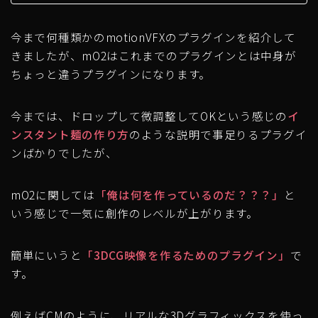
今まで何種類かのmotionVFXのプラグインを紹介して
きましたが、
mO2はこれまでのプラグインとは中身が
ちょっと違うプラグイン
になります。
今までは、ドロップして微調整してOKという感じの
イ
ンスタント麺の作り方
のような説明で事足りるプラグイ
ンばかりでしたが、
mO2に関しては
「俺は何を作っているのだ？？？」
と
いう感じで一気に創作のレベルが上がります。
簡単にいうと
「3DCG映像を作るためのプラグイン」
で
す。
例えばCMのように、リアルな3Dグラフィックスを使っ