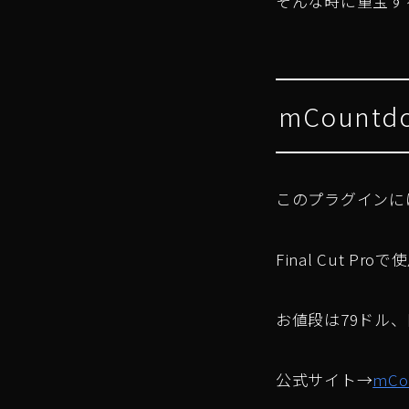
そんな時に重宝す
mCount
このプラグインに
Final Cut P
お値段は79ドル、日
公式サイト→
mCo