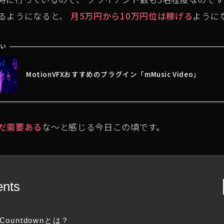
るようになると、
月5万円から10万円位は稼げる
ように
い
MotionVFXおすすめのプラグイン「mMusic Video」
だ需要ある
な〜と感じる今日この頃です。
ents
Countdownとは？