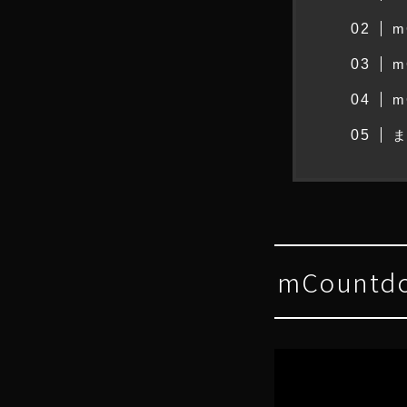
m
m
m
mCount