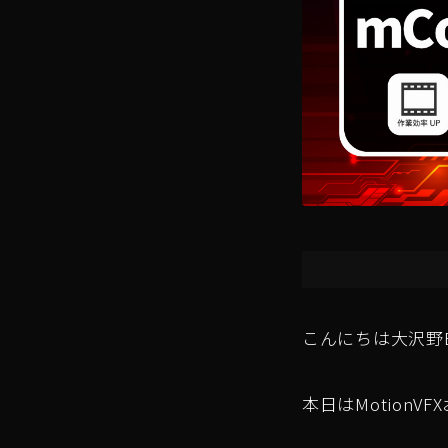
こんにちは大沢野B
本日はMotionV