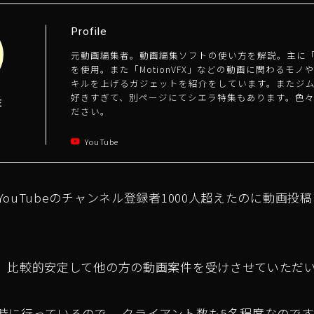
Profile
元動画編集者。動画編集ソフトの使い方を解説。主に「Final
を使用。また「MotionVFX」などの動画に関わるモ
キルを上げるガジェットを紹介をしています。またジ
好きすぎて、別ページにてシエラ特集もあります。色
E
ださい。
a
YouTube
ouTubeのチャンネル登録者1000人超えたのに動画投
、比較的安定して他の方の動画案件を受けさせていただ
時に行っているので、 クライアント数も5名程度なのです