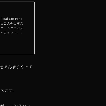
 Cut Pro」
ノや社会人の仕事ス
ムニーシエラが大
々と見ていってく
稿をあんまりやって
いてます。
が、 コンスタン