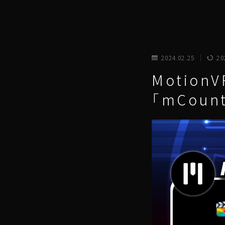
2024.02.25
20
Motio
「mCoun